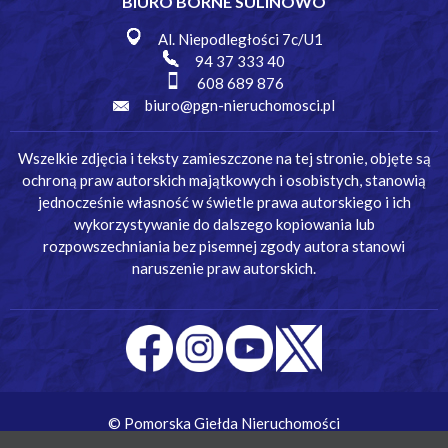
BIURO BORNE SULINOWO
Al. Niepodległości 7c/U1
94 37 333 40
608 689 876
biuro@pgn-nieruchomosci.pl
Wszelkie zdjęcia i teksty zamieszczone na tej stronie, objęte są
ochroną praw autorskich majątkowych i osobistych, stanowią
jednocześnie własność w świetle prawa autorskiego i ich
wykorzystywanie do dalszego kopiowania lub
rozpowszechniania bez pisemnej zgody autora stanowi
naruszenie praw autorskich.
© Pomorska Giełda Nieruchomości
Wykonanie:
Simm Oprogramowanie