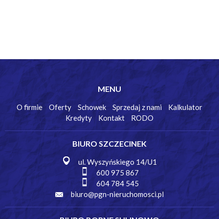
MENU
O firmie
Oferty
Schowek
Sprzedaj z nami
Kalkulator
Kredyty
Kontakt
RODO
BIURO SZCZECINEK
ul. Wyszyńskiego 14/U1
600 975 867
604 784 545
biuro@pgn-nieruchomosci.pl