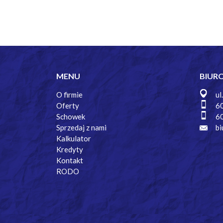
MENU
BIUR
O firmie
ul
Oferty
6
Schowek
6
Sprzedaj z nami
bi
Kalkulator
Kredyty
Kontakt
RODO