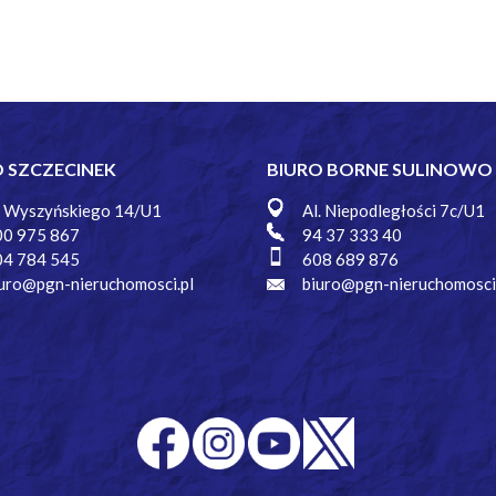
O SZCZECINEK
BIURO BORNE SULINOWO
. Wyszyńskiego 14/U1
Al. Niepodległości 7c/U1
00 975 867
94 37 333 40
04 784 545
608 689 876
uro@pgn-nieruchomosci.pl
biuro@pgn-nieruchomosci