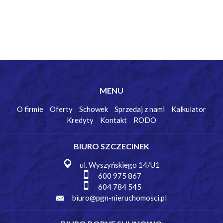
MENU
O firmie
Oferty
Schowek
Sprzedaj z nami
Kalkulator
Kredyty
Kontakt
RODO
BIURO SZCZECINEK
ul. Wyszyńskiego 14/U1
600 975 867
604 784 545
biuro@pgn-nieruchomosci.pl