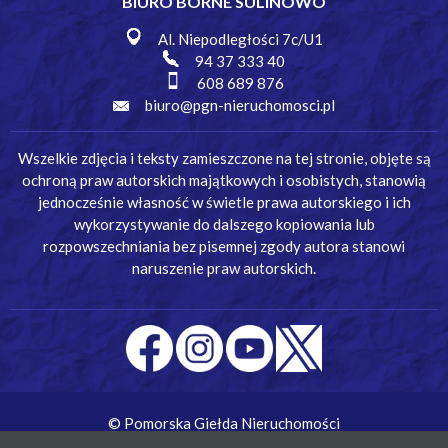
BIURO BORNE SULINOWO
Al. Niepodległości 7c/U1
94 37 333 40
608 689 876
biuro@pgn-nieruchomosci.pl
Wszelkie zdjęcia i teksty zamieszczone na tej stronie, objęte są
ochroną praw autorskich majątkowych i osobistych, stanowią
jednocześnie własność w świetle prawa autorskiego i ich
wykorzystywanie do dalszego kopiowania lub
rozpowszechniania bez pisemnej zgody autora stanowi
naruszenie praw autorskich.
© Pomorska Giełda Nieruchomości
Wykonanie:
Simm Oprogramowanie