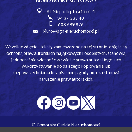
BIURO BORNE SULINOWO
Al. Niepodległości 7c/U1
94 37 333 40
608 689 876
biuro@pgn-nieruchomosci.pl
Wszelkie zdjęcia i teksty zamieszczone na tej stronie, objęte są
ochroną praw autorskich majątkowych i osobistych, stanowią
jednocześnie własność w świetle prawa autorskiego i ich
wykorzystywanie do dalszego kopiowania lub
rozpowszechniania bez pisemnej zgody autora stanowi
naruszenie praw autorskich.
© Pomorska Giełda Nieruchomości
Wykonanie:
Simm Oprogramowanie