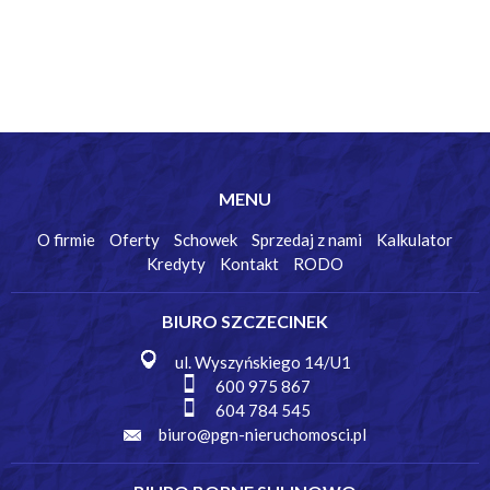
MENU
O firmie
Oferty
Schowek
Sprzedaj z nami
Kalkulator
Kredyty
Kontakt
RODO
BIURO SZCZECINEK
ul. Wyszyńskiego 14/U1
600 975 867
604 784 545
biuro@pgn-nieruchomosci.pl