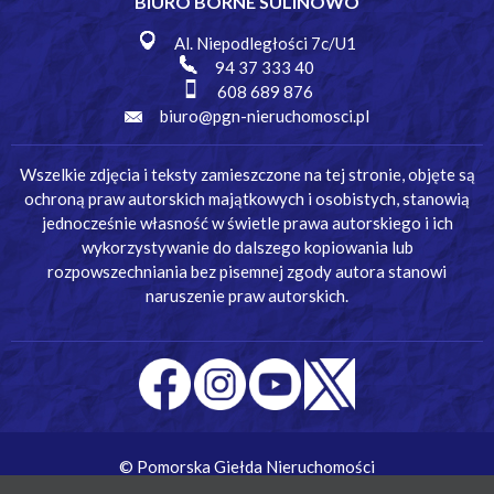
BIURO BORNE SULINOWO
Al. Niepodległości 7c/U1
94 37 333 40
608 689 876
biuro@pgn-nieruchomosci.pl
Wszelkie zdjęcia i teksty zamieszczone na tej stronie, objęte są
ochroną praw autorskich majątkowych i osobistych, stanowią
jednocześnie własność w świetle prawa autorskiego i ich
wykorzystywanie do dalszego kopiowania lub
rozpowszechniania bez pisemnej zgody autora stanowi
naruszenie praw autorskich.
© Pomorska Giełda Nieruchomości
Wykonanie:
Simm Oprogramowanie