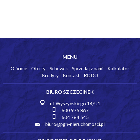
MENU
O firmie
Oferty
Schowek
Sprzedaj z nami
Kalkulator
Kredyty
Kontakt
RODO
BIURO SZCZECINEK
ul. Wyszyńskiego 14/U1
600 975 867
604 784 545
biuro@pgn-nieruchomosci.pl