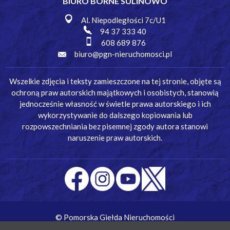
BIURO BORNE SULINOWO
Al. Niepodległości 7c/U1
94 37 333 40
608 689 876
biuro@pgn-nieruchomosci.pl
Wszelkie zdjęcia i teksty zamieszczone na tej stronie, objęte są
ochroną praw autorskich majątkowych i osobistych, stanowią
jednocześnie własność w świetle prawa autorskiego i ich
wykorzystywanie do dalszego kopiowania lub
rozpowszechniania bez pisemnej zgody autora stanowi
naruszenie praw autorskich.
© Pomorska Giełda Nieruchomości
Wykonanie:
Simm Oprogramowanie