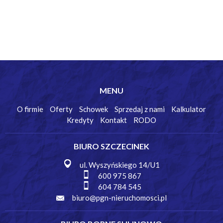
MENU
O firmie
Oferty
Schowek
Sprzedaj z nami
Kalkulator
Kredyty
Kontakt
RODO
BIURO SZCZECINEK
ul. Wyszyńskiego 14/U1
600 975 867
604 784 545
biuro@pgn-nieruchomosci.pl