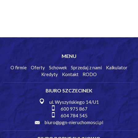
MENU
O firmie
Oferty
Schowek
Sprzedaj z nami
Kalkulator
Kredyty
Kontakt
RODO
BIURO SZCZECINEK
ul. Wyszyńskiego 14/U1
600 975 867
604 784 545
biuro@pgn-nieruchomosci.pl