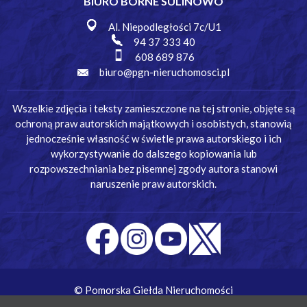
BIURO BORNE SULINOWO
Al. Niepodległości 7c/U1
94 37 333 40
608 689 876
biuro@pgn-nieruchomosci.pl
Wszelkie zdjęcia i teksty zamieszczone na tej stronie, objęte są
ochroną praw autorskich majątkowych i osobistych, stanowią
jednocześnie własność w świetle prawa autorskiego i ich
wykorzystywanie do dalszego kopiowania lub
rozpowszechniania bez pisemnej zgody autora stanowi
naruszenie praw autorskich.
© Pomorska Giełda Nieruchomości
Wykonanie:
Simm Oprogramowanie