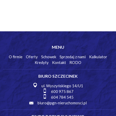
MENU
O firmie
Oferty
Schowek
Sprzedaj z nami
Kalkulator
Kredyty
Kontakt
RODO
BIURO SZCZECINEK
ul. Wyszyńskiego 14/U1
600 975 867
604 784 545
biuro@pgn-nieruchomosci.pl