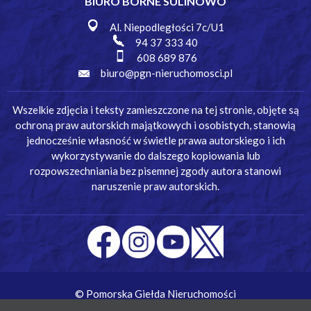
BIURO BORNE SULINOWO
Al. Niepodległości 7c/U1
94 37 333 40
608 689 876
biuro@pgn-nieruchomosci.pl
Wszelkie zdjęcia i teksty zamieszczone na tej stronie, objęte są
ochroną praw autorskich majątkowych i osobistych, stanowią
jednocześnie własność w świetle prawa autorskiego i ich
wykorzystywanie do dalszego kopiowania lub
rozpowszechniania bez pisemnej zgody autora stanowi
naruszenie praw autorskich.
© Pomorska Giełda Nieruchomości
Wykonanie:
Simm Oprogramowanie