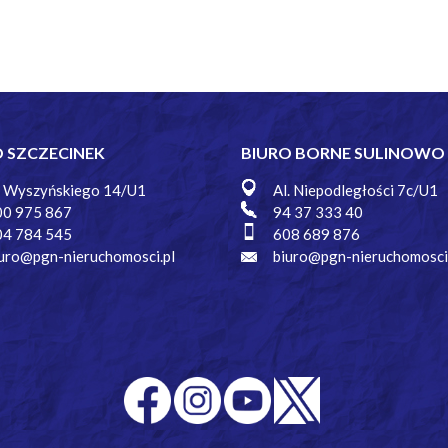
O SZCZECINEK
BIURO BORNE SULINOWO
. Wyszyńskiego 14/U1
Al. Niepodległości 7c/U1
00 975 867
94 37 333 40
04 784 545
608 689 876
uro@pgn-nieruchomosci.pl
biuro@pgn-nieruchomosci