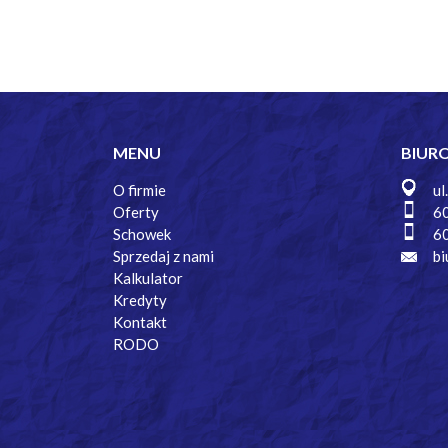
MENU
BIUR
O firmie
ul
Oferty
6
Schowek
6
Sprzedaj z nami
bi
Kalkulator
Kredyty
Kontakt
RODO