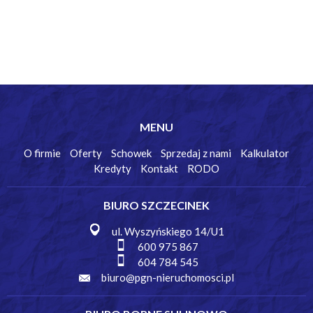
MENU
O firmie
Oferty
Schowek
Sprzedaj z nami
Kalkulator
Kredyty
Kontakt
RODO
BIURO SZCZECINEK
ul. Wyszyńskiego 14/U1
600 975 867
604 784 545
biuro@pgn-nieruchomosci.pl