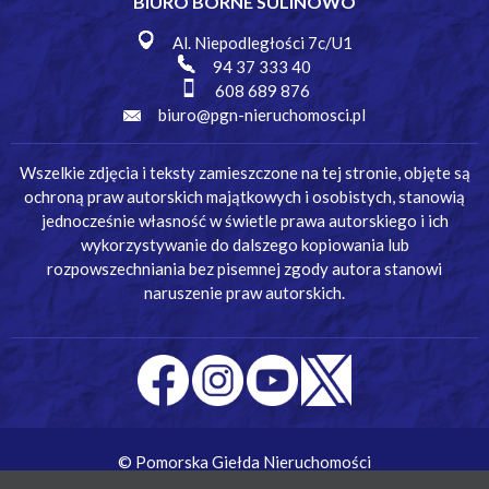
BIURO BORNE SULINOWO
Al. Niepodległości 7c/U1
94 37 333 40
608 689 876
biuro@pgn-nieruchomosci.pl
Wszelkie zdjęcia i teksty zamieszczone na tej stronie, objęte są
ochroną praw autorskich majątkowych i osobistych, stanowią
jednocześnie własność w świetle prawa autorskiego i ich
wykorzystywanie do dalszego kopiowania lub
rozpowszechniania bez pisemnej zgody autora stanowi
naruszenie praw autorskich.
© Pomorska Giełda Nieruchomości
Wykonanie:
Simm Oprogramowanie