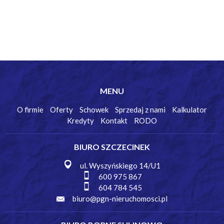
MENU
O firmie
Oferty
Schowek
Sprzedaj z nami
Kalkulator
Kredyty
Kontakt
RODO
BIURO SZCZECINEK
ul. Wyszyńskiego 14/U1
600 975 867
604 784 545
biuro@pgn-nieruchomosci.pl