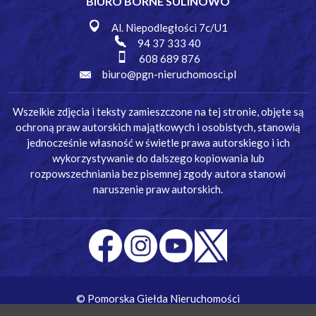
BIURO BORNE SULINOWO
Al. Niepodległości 7c/U1
94 37 333 40
608 689 876
biuro@pgn-nieruchomosci.pl
Wszelkie zdjęcia i teksty zamieszczone na tej stronie, objęte są
ochroną praw autorskich majątkowych i osobistych, stanowią
jednocześnie własność w świetle prawa autorskiego i ich
wykorzystywanie do dalszego kopiowania lub
rozpowszechniania bez pisemnej zgody autora stanowi
naruszenie praw autorskich.
© Pomorska Giełda Nieruchomości
Wykonanie:
Simm Oprogramowanie