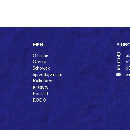
MENU
BIUR
O firmie
ul
Oferty
6
Schowek
6
Sprzedaj z nami
bi
Kalkulator
Kredyty
Kontakt
RODO