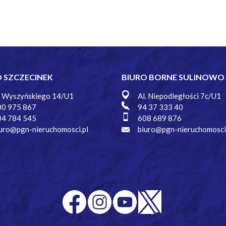
O SZCZECINEK
BIURO BORNE SULINOWO
. Wyszyńskiego 14/U1
Al. Niepodległości 7c/U1
00 975 867
94 37 333 40
04 784 545
608 689 876
uro@pgn-nieruchomosci.pl
biuro@pgn-nieruchomosci