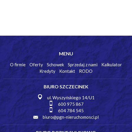
MENU
O firmie
Oferty
Schowek
Sprzedaj z nami
Kalkulator
Kredyty
Kontakt
RODO
BIURO SZCZECINEK
ul. Wyszyńskiego 14/U1
600 975 867
604 784 545
biuro@pgn-nieruchomosci.pl