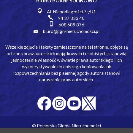
BIURO BORNE SULINOWO
Al. Niepodległości 7c/U1
94 37 333 40
608 689 876
biuro@pgn-nieruchomosci.pl
Wszelkie zdjęcia i teksty zamieszczone na tej stronie, objęte są
ochroną praw autorskich majątkowych i osobistych, stanowią
jednocześnie własność w świetle prawa autorskiego i ich
wykorzystywanie do dalszego kopiowania lub
rozpowszechniania bez pisemnej zgody autora stanowi
naruszenie praw autorskich.
© Pomorska Giełda Nieruchomości
Wykonanie:
Simm Oprogramowanie