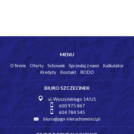
MENU
O firmie
Oferty
Schowek
Sprzedaj z nami
Kalkulator
Kredyty
Kontakt
RODO
BIURO SZCZECINEK
ul. Wyszyńskiego 14/U1
600 975 867
604 784 545
biuro@pgn-nieruchomosci.pl