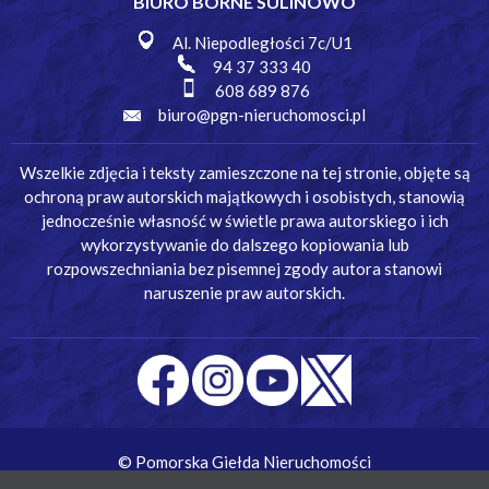
BIURO BORNE SULINOWO
Al. Niepodległości 7c/U1
94 37 333 40
608 689 876
biuro@pgn-nieruchomosci.pl
Wszelkie zdjęcia i teksty zamieszczone na tej stronie, objęte są
ochroną praw autorskich majątkowych i osobistych, stanowią
jednocześnie własność w świetle prawa autorskiego i ich
wykorzystywanie do dalszego kopiowania lub
rozpowszechniania bez pisemnej zgody autora stanowi
naruszenie praw autorskich.
© Pomorska Giełda Nieruchomości
Wykonanie:
Simm Oprogramowanie