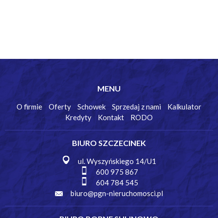
MENU
O firmie
Oferty
Schowek
Sprzedaj z nami
Kalkulator
Kredyty
Kontakt
RODO
BIURO SZCZECINEK
ul. Wyszyńskiego 14/U1
600 975 867
604 784 545
biuro@pgn-nieruchomosci.pl