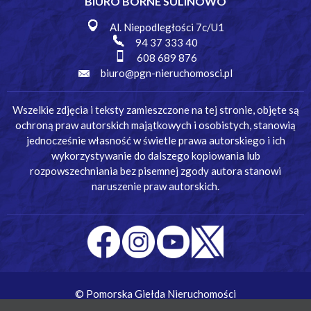
BIURO BORNE SULINOWO
Al. Niepodległości 7c/U1
94 37 333 40
608 689 876
biuro@pgn-nieruchomosci.pl
Wszelkie zdjęcia i teksty zamieszczone na tej stronie, objęte są
ochroną praw autorskich majątkowych i osobistych, stanowią
jednocześnie własność w świetle prawa autorskiego i ich
wykorzystywanie do dalszego kopiowania lub
rozpowszechniania bez pisemnej zgody autora stanowi
naruszenie praw autorskich.
© Pomorska Giełda Nieruchomości
Wykonanie:
Simm Oprogramowanie