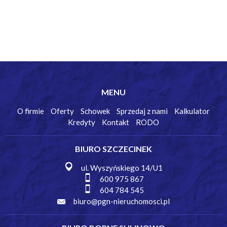
MENU
O firmie
Oferty
Schowek
Sprzedaj z nami
Kalkulator
Kredyty
Kontakt
RODO
BIURO SZCZECINEK
ul. Wyszyńskiego 14/U1
600 975 867
604 784 545
biuro@pgn-nieruchomosci.pl