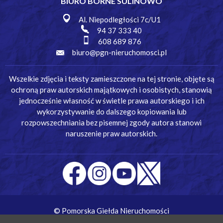
BIURO BORNE SULINOWO
Al. Niepodległości 7c/U1
94 37 333 40
608 689 876
biuro@pgn-nieruchomosci.pl
Wszelkie zdjęcia i teksty zamieszczone na tej stronie, objęte są
ochroną praw autorskich majątkowych i osobistych, stanowią
jednocześnie własność w świetle prawa autorskiego i ich
wykorzystywanie do dalszego kopiowania lub
rozpowszechniania bez pisemnej zgody autora stanowi
naruszenie praw autorskich.
© Pomorska Giełda Nieruchomości
Wykonanie:
Simm Oprogramowanie