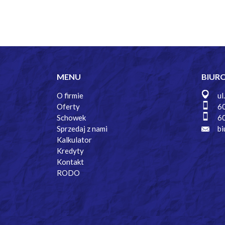
MENU
BIUR
O firmie
ul
Oferty
6
Schowek
6
Sprzedaj z nami
bi
Kalkulator
Kredyty
Kontakt
RODO