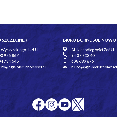
O SZCZECINEK
BIURO BORNE SULINOWO
. Wyszyńskiego 14/U1
Al. Niepodległości 7c/U1
00 975 867
94 37 333 40
04 784 545
608 689 876
uro@pgn-nieruchomosci.pl
biuro@pgn-nieruchomosci