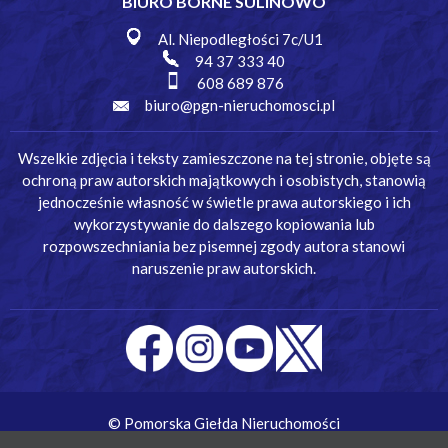
BIURO BORNE SULINOWO
Al. Niepodległości 7c/U1
94 37 333 40
608 689 876
biuro@pgn-nieruchomosci.pl
Wszelkie zdjęcia i teksty zamieszczone na tej stronie, objęte są
ochroną praw autorskich majątkowych i osobistych, stanowią
jednocześnie własność w świetle prawa autorskiego i ich
wykorzystywanie do dalszego kopiowania lub
rozpowszechniania bez pisemnej zgody autora stanowi
naruszenie praw autorskich.
© Pomorska Giełda Nieruchomości
Wykonanie:
Simm Oprogramowanie