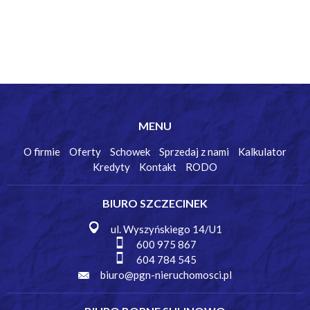
MENU
O firmie
Oferty
Schowek
Sprzedaj z nami
Kalkulator
Kredyty
Kontakt
RODO
BIURO SZCZECINEK
ul. Wyszyńskiego 14/U1
600 975 867
604 784 545
biuro@pgn-nieruchomosci.pl