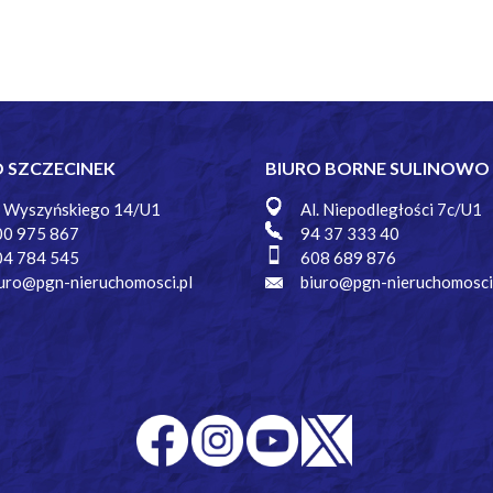
O SZCZECINEK
BIURO BORNE SULINOWO
. Wyszyńskiego 14/U1
Al. Niepodległości 7c/U1
00 975 867
94 37 333 40
04 784 545
608 689 876
uro@pgn-nieruchomosci.pl
biuro@pgn-nieruchomosci