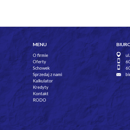
MENU
BIUR
O firmie
ul
Oferty
6
Schowek
6
Sprzedaj z nami
bi
Kalkulator
Kredyty
Kontakt
RODO