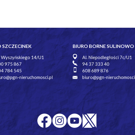
O SZCZECINEK
BIURO BORNE SULINOWO
. Wyszyńskiego 14/U1
Al. Niepodległości 7c/U1
00 975 867
94 37 333 40
04 784 545
608 689 876
uro@pgn-nieruchomosci.pl
biuro@pgn-nieruchomosci