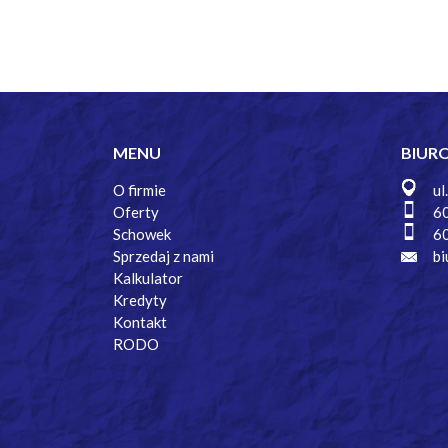
MENU
BIUR
O firmie
ul
Oferty
6
Schowek
6
Sprzedaj z nami
bi
Kalkulator
Kredyty
Kontakt
RODO