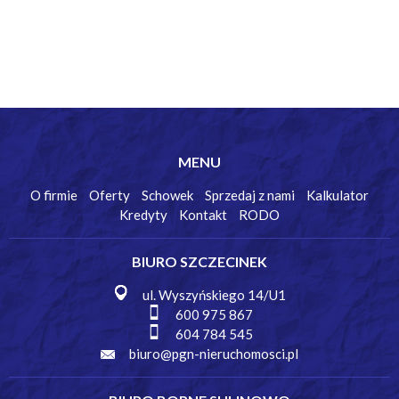
MENU
O firmie
Oferty
Schowek
Sprzedaj z nami
Kalkulator
Kredyty
Kontakt
RODO
BIURO SZCZECINEK
ul. Wyszyńskiego 14/U1
600 975 867
604 784 545
biuro@pgn-nieruchomosci.pl