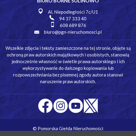
BIURO BORNE SULINOWO
Al. Niepodległości 7c/U1
94 37 333 40
608 689 876
biuro@pgn-nieruchomosci.pl
Wszelkie zdjęcia i teksty zamieszczone na tej stronie, objęte są
ochroną praw autorskich majątkowych i osobistych, stanowią
jednocześnie własność w świetle prawa autorskiego i ich
wykorzystywanie do dalszego kopiowania lub
rozpowszechniania bez pisemnej zgody autora stanowi
naruszenie praw autorskich.
© Pomorska Giełda Nieruchomości
Wykonanie:
Simm Oprogramowanie