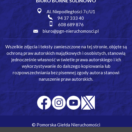
BIURO BORNE SULINOWO
Al. Niepodległości 7c/U1
94 37 333 40
608 689 876
biuro@pgn-nieruchomosci.pl
Wszelkie zdjęcia i teksty zamieszczone na tej stronie, objęte są
ochroną praw autorskich majątkowych i osobistych, stanowią
jednocześnie własność w świetle prawa autorskiego i ich
wykorzystywanie do dalszego kopiowania lub
rozpowszechniania bez pisemnej zgody autora stanowi
naruszenie praw autorskich.
© Pomorska Giełda Nieruchomości
Wykonanie:
Simm Oprogramowanie