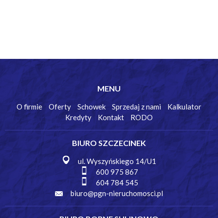
MENU
O firmie
Oferty
Schowek
Sprzedaj z nami
Kalkulator
Kredyty
Kontakt
RODO
BIURO SZCZECINEK
ul. Wyszyńskiego 14/U1
600 975 867
604 784 545
biuro@pgn-nieruchomosci.pl