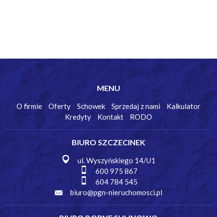
MENU
O firmie
Oferty
Schowek
Sprzedaj z nami
Kalkulator
Kredyty
Kontakt
RODO
BIURO SZCZECINEK
ul. Wyszyńskiego 14/U1
600 975 867
604 784 545
biuro@pgn-nieruchomosci.pl