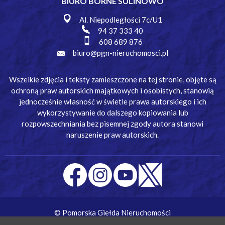
BIURO BORNE SULINOWO
Al. Niepodległości 7c/U1
94 37 333 40
608 689 876
biuro@pgn-nieruchomosci.pl
Wszelkie zdjęcia i teksty zamieszczone na tej stronie, objęte są
ochroną praw autorskich majątkowych i osobistych, stanowią
jednocześnie własność w świetle prawa autorskiego i ich
wykorzystywanie do dalszego kopiowania lub
rozpowszechniania bez pisemnej zgody autora stanowi
naruszenie praw autorskich.
© Pomorska Giełda Nieruchomości
Wykonanie:
Simm Oprogramowanie