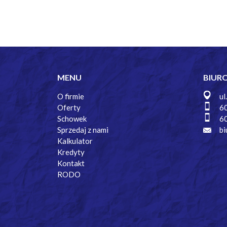
MENU
BIUR
O firmie
ul
Oferty
6
Schowek
6
Sprzedaj z nami
bi
Kalkulator
Kredyty
Kontakt
RODO