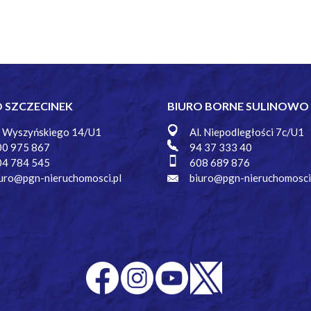
O SZCZECINEK
BIURO BORNE SULINOWO
. Wyszyńskiego 14/U1
Al. Niepodległości 7c/U1
00 975 867
94 37 333 40
04 784 545
608 689 876
uro@pgn-nieruchomosci.pl
biuro@pgn-nieruchomosci