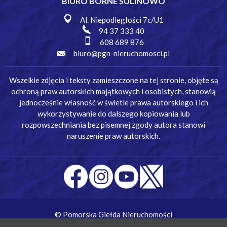
BIURO BORNE SULINOWO
Al. Niepodległości 7c/U1
94 37 333 40
608 689 876
biuro@pgn-nieruchomosci.pl
Wszelkie zdjęcia i teksty zamieszczone na tej stronie, objęte są
ochroną praw autorskich majątkowych i osobistych, stanowią
jednocześnie własność w świetle prawa autorskiego i ich
wykorzystywanie do dalszego kopiowania lub
rozpowszechniania bez pisemnej zgody autora stanowi
naruszenie praw autorskich.
© Pomorska Giełda Nieruchomości
Wykonanie:
Simm Oprogramowanie