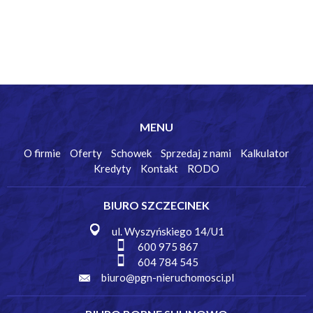
MENU
O firmie
Oferty
Schowek
Sprzedaj z nami
Kalkulator
Kredyty
Kontakt
RODO
BIURO SZCZECINEK
ul. Wyszyńskiego 14/U1
600 975 867
604 784 545
biuro@pgn-nieruchomosci.pl