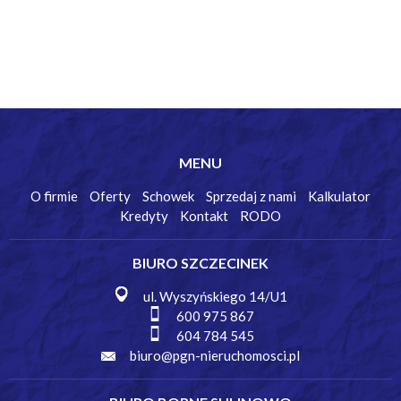
MENU
O firmie
Oferty
Schowek
Sprzedaj z nami
Kalkulator
Kredyty
Kontakt
RODO
BIURO SZCZECINEK
ul. Wyszyńskiego 14/U1
600 975 867
604 784 545
biuro@pgn-nieruchomosci.pl