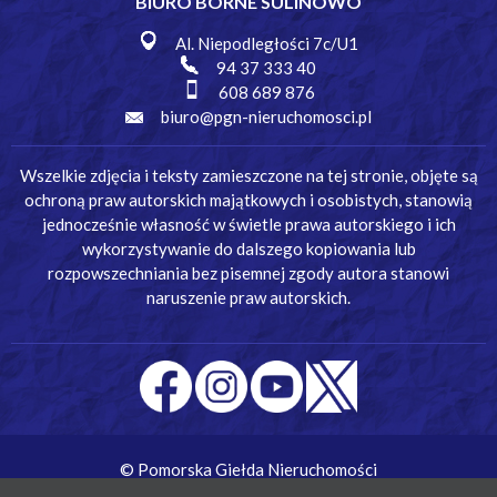
BIURO BORNE SULINOWO
Al. Niepodległości 7c/U1
94 37 333 40
608 689 876
biuro@pgn-nieruchomosci.pl
Wszelkie zdjęcia i teksty zamieszczone na tej stronie, objęte są
ochroną praw autorskich majątkowych i osobistych, stanowią
jednocześnie własność w świetle prawa autorskiego i ich
wykorzystywanie do dalszego kopiowania lub
rozpowszechniania bez pisemnej zgody autora stanowi
naruszenie praw autorskich.
© Pomorska Giełda Nieruchomości
Wykonanie:
Simm Oprogramowanie