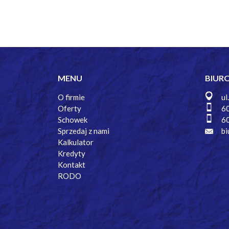
MENU
BIUR
O firmie
ul
Oferty
6
Schowek
6
Sprzedaj z nami
bi
Kalkulator
Kredyty
Kontakt
RODO