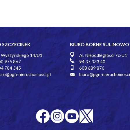
O SZCZECINEK
BIURO BORNE SULINOWO
. Wyszyńskiego 14/U1
Al. Niepodległości 7c/U1
00 975 867
94 37 333 40
04 784 545
608 689 876
uro@pgn-nieruchomosci.pl
biuro@pgn-nieruchomosci