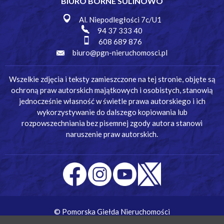
BIURO BORNE SULINOWO
Al. Niepodległości 7c/U1
94 37 333 40
608 689 876
biuro@pgn-nieruchomosci.pl
Wszelkie zdjęcia i teksty zamieszczone na tej stronie, objęte są
ochroną praw autorskich majątkowych i osobistych, stanowią
jednocześnie własność w świetle prawa autorskiego i ich
wykorzystywanie do dalszego kopiowania lub
rozpowszechniania bez pisemnej zgody autora stanowi
naruszenie praw autorskich.
© Pomorska Giełda Nieruchomości
Wykonanie:
Simm Oprogramowanie