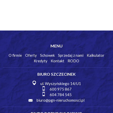
MENU
O firmie
Oferty
Schowek
Sprzedaj z nami
Kalkulator
Kredyty
Kontakt
RODO
BIURO SZCZECINEK
ul. Wyszyńskiego 14/U1
600 975 867
604 784 545
biuro@pgn-nieruchomosci.pl