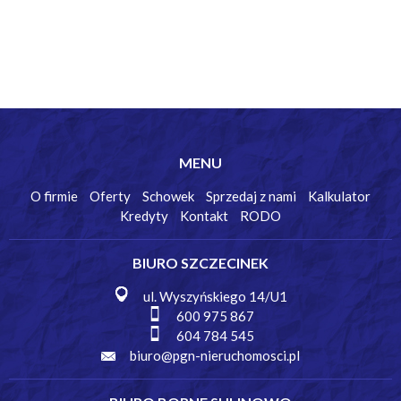
MENU
O firmie
Oferty
Schowek
Sprzedaj z nami
Kalkulator
Kredyty
Kontakt
RODO
BIURO SZCZECINEK
ul. Wyszyńskiego 14/U1
600 975 867
604 784 545
biuro@pgn-nieruchomosci.pl