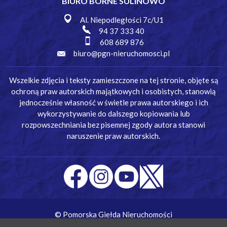
BIURO BORNE SULINOWO
Al. Niepodległości 7c/U1
94 37 333 40
608 689 876
biuro@pgn-nieruchomosci.pl
Wszelkie zdjęcia i teksty zamieszczone na tej stronie, objęte są
ochroną praw autorskich majątkowych i osobistych, stanowią
jednocześnie własność w świetle prawa autorskiego i ich
wykorzystywanie do dalszego kopiowania lub
rozpowszechniania bez pisemnej zgody autora stanowi
naruszenie praw autorskich.
© Pomorska Giełda Nieruchomości
Wykonanie:
Simm Oprogramowanie