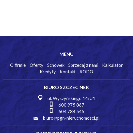
MENU
O firmie
Oferty
Schowek
Sprzedaj z nami
Kalkulator
Kredyty
Kontakt
RODO
BIURO SZCZECINEK
ul. Wyszyńskiego 14/U1
600 975 867
604 784 545
biuro@pgn-nieruchomosci.pl