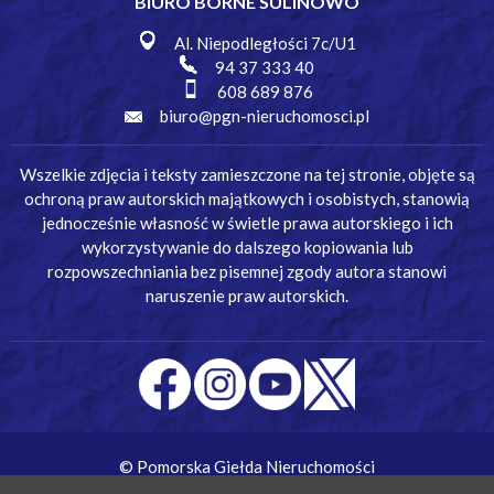
BIURO BORNE SULINOWO
Al. Niepodległości 7c/U1
94 37 333 40
608 689 876
biuro@pgn-nieruchomosci.pl
Wszelkie zdjęcia i teksty zamieszczone na tej stronie, objęte są
ochroną praw autorskich majątkowych i osobistych, stanowią
jednocześnie własność w świetle prawa autorskiego i ich
wykorzystywanie do dalszego kopiowania lub
rozpowszechniania bez pisemnej zgody autora stanowi
naruszenie praw autorskich.
© Pomorska Giełda Nieruchomości
Wykonanie:
Simm Oprogramowanie