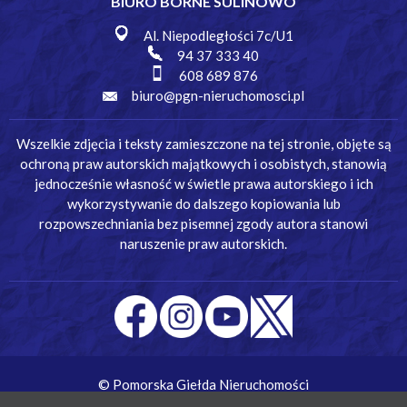
BIURO BORNE SULINOWO
Al. Niepodległości 7c/U1
94 37 333 40
608 689 876
biuro@pgn-nieruchomosci.pl
Wszelkie zdjęcia i teksty zamieszczone na tej stronie, objęte są
ochroną praw autorskich majątkowych i osobistych, stanowią
jednocześnie własność w świetle prawa autorskiego i ich
wykorzystywanie do dalszego kopiowania lub
rozpowszechniania bez pisemnej zgody autora stanowi
naruszenie praw autorskich.
© Pomorska Giełda Nieruchomości
Wykonanie:
Simm Oprogramowanie