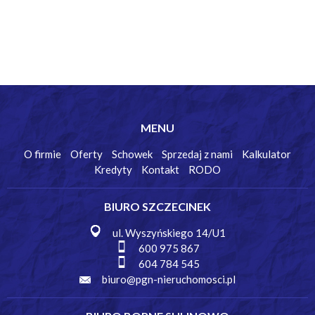
MENU
O firmie
Oferty
Schowek
Sprzedaj z nami
Kalkulator
Kredyty
Kontakt
RODO
BIURO SZCZECINEK
ul. Wyszyńskiego 14/U1
600 975 867
604 784 545
biuro@pgn-nieruchomosci.pl