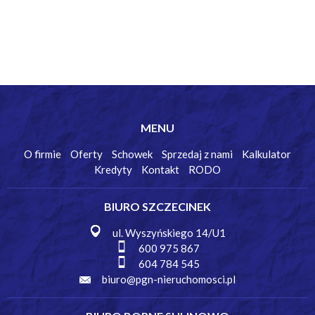
MENU
O firmie
Oferty
Schowek
Sprzedaj z nami
Kalkulator
Kredyty
Kontakt
RODO
BIURO SZCZECINEK
ul. Wyszyńskiego 14/U1
600 975 867
604 784 545
biuro@pgn-nieruchomosci.pl