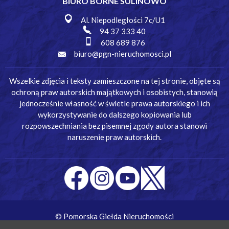
BIURO BORNE SULINOWO
Al. Niepodległości 7c/U1
94 37 333 40
608 689 876
biuro@pgn-nieruchomosci.pl
Wszelkie zdjęcia i teksty zamieszczone na tej stronie, objęte są
ochroną praw autorskich majątkowych i osobistych, stanowią
jednocześnie własność w świetle prawa autorskiego i ich
wykorzystywanie do dalszego kopiowania lub
rozpowszechniania bez pisemnej zgody autora stanowi
naruszenie praw autorskich.
© Pomorska Giełda Nieruchomości
Wykonanie:
Simm Oprogramowanie