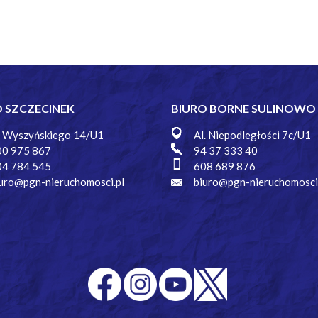
O SZCZECINEK
BIURO BORNE SULINOWO
. Wyszyńskiego 14/U1
Al. Niepodległości 7c/U1
00 975 867
94 37 333 40
04 784 545
608 689 876
uro@pgn-nieruchomosci.pl
biuro@pgn-nieruchomosci