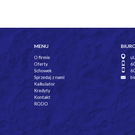
MENU
BIUR
O firmie
ul
Oferty
6
Schowek
6
Sprzedaj z nami
bi
Kalkulator
Kredyty
Kontakt
RODO