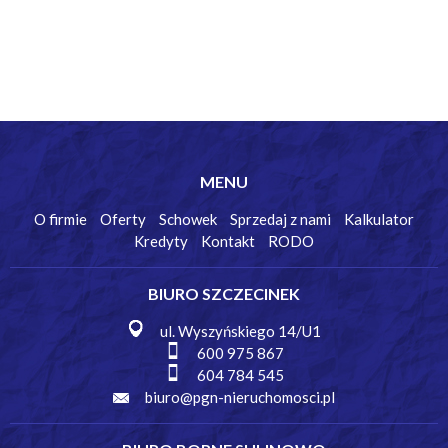
MENU
O firmie
Oferty
Schowek
Sprzedaj z nami
Kalkulator
Kredyty
Kontakt
RODO
BIURO SZCZECINEK
ul. Wyszyńskiego 14/U1
600 975 867
604 784 545
biuro@pgn-nieruchomosci.pl