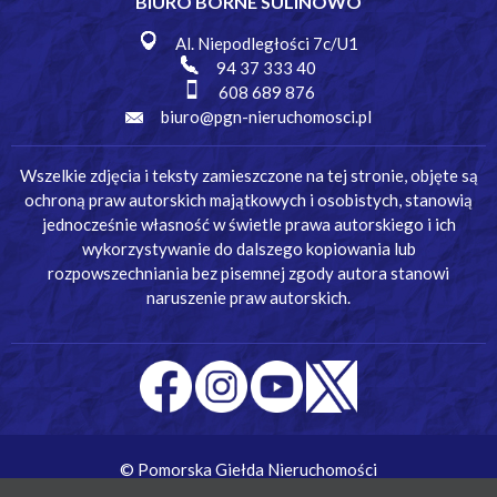
BIURO BORNE SULINOWO
Al. Niepodległości 7c/U1
94 37 333 40
608 689 876
biuro@pgn-nieruchomosci.pl
Wszelkie zdjęcia i teksty zamieszczone na tej stronie, objęte są
ochroną praw autorskich majątkowych i osobistych, stanowią
jednocześnie własność w świetle prawa autorskiego i ich
wykorzystywanie do dalszego kopiowania lub
rozpowszechniania bez pisemnej zgody autora stanowi
naruszenie praw autorskich.
© Pomorska Giełda Nieruchomości
Wykonanie:
Simm Oprogramowanie