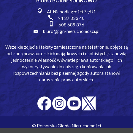
BIURO BORNE SULINOWO
Al. Niepodległości 7c/U1
94 37 333 40
608 689 876
biuro@pgn-nieruchomosci.pl
Wszelkie zdjęcia i teksty zamieszczone na tej stronie, objęte są
ochroną praw autorskich majątkowych i osobistych, stanowią
jednocześnie własność w świetle prawa autorskiego i ich
wykorzystywanie do dalszego kopiowania lub
rozpowszechniania bez pisemnej zgody autora stanowi
naruszenie praw autorskich.
© Pomorska Giełda Nieruchomości
Wykonanie:
Simm Oprogramowanie