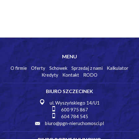
MENU
O firmie
Oferty
Schowek
Sprzedaj z nami
Kalkulator
Kredyty
Kontakt
RODO
BIURO SZCZECINEK
ul. Wyszyńskiego 14/U1
600 975 867
604 784 545
biuro@pgn-nieruchomosci.pl