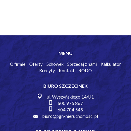
MENU
O firmie
Oferty
Schowek
Sprzedaj z nami
Kalkulator
Kredyty
Kontakt
RODO
BIURO SZCZECINEK
ul. Wyszyńskiego 14/U1
600 975 867
604 784 545
biuro@pgn-nieruchomosci.pl