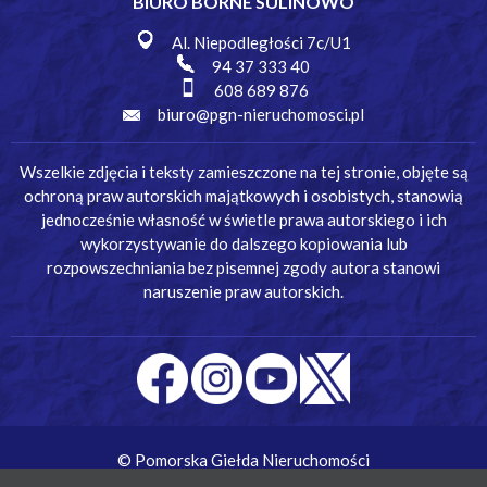
BIURO BORNE SULINOWO
Al. Niepodległości 7c/U1
94 37 333 40
608 689 876
biuro@pgn-nieruchomosci.pl
Wszelkie zdjęcia i teksty zamieszczone na tej stronie, objęte są
ochroną praw autorskich majątkowych i osobistych, stanowią
jednocześnie własność w świetle prawa autorskiego i ich
wykorzystywanie do dalszego kopiowania lub
rozpowszechniania bez pisemnej zgody autora stanowi
naruszenie praw autorskich.
© Pomorska Giełda Nieruchomości
Wykonanie:
Simm Oprogramowanie