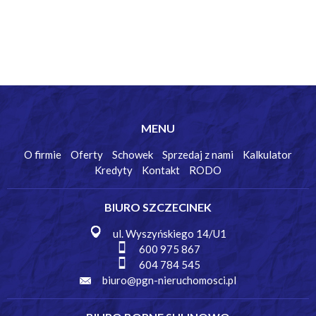
MENU
O firmie
Oferty
Schowek
Sprzedaj z nami
Kalkulator
Kredyty
Kontakt
RODO
BIURO SZCZECINEK
ul. Wyszyńskiego 14/U1
600 975 867
604 784 545
biuro@pgn-nieruchomosci.pl