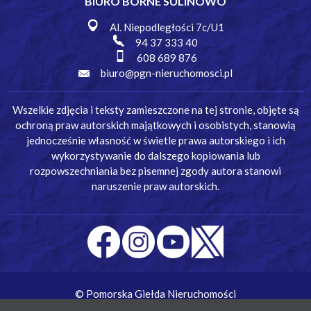
BIURO BORNE SULINOWO
Al. Niepodległości 7c/U1
94 37 333 40
608 689 876
biuro@pgn-nieruchomosci.pl
Wszelkie zdjęcia i teksty zamieszczone na tej stronie, objęte są
ochroną praw autorskich majątkowych i osobistych, stanowią
jednocześnie własność w świetle prawa autorskiego i ich
wykorzystywanie do dalszego kopiowania lub
rozpowszechniania bez pisemnej zgody autora stanowi
naruszenie praw autorskich.
© Pomorska Giełda Nieruchomości
Wykonanie:
Simm Oprogramowanie