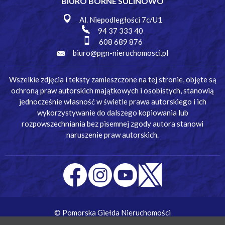
BIURO BORNE SULINOWO
Al. Niepodległości 7c/U1
94 37 333 40
608 689 876
biuro@pgn-nieruchomosci.pl
Wszelkie zdjęcia i teksty zamieszczone na tej stronie, objęte są
ochroną praw autorskich majątkowych i osobistych, stanowią
jednocześnie własność w świetle prawa autorskiego i ich
wykorzystywanie do dalszego kopiowania lub
rozpowszechniania bez pisemnej zgody autora stanowi
naruszenie praw autorskich.
© Pomorska Giełda Nieruchomości
Wykonanie:
Simm Oprogramowanie