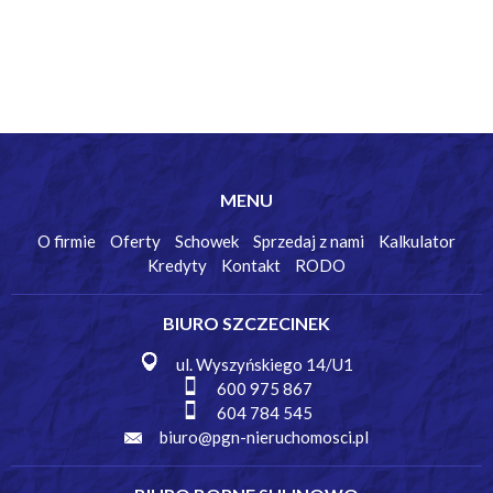
MENU
O firmie
Oferty
Schowek
Sprzedaj z nami
Kalkulator
Kredyty
Kontakt
RODO
BIURO SZCZECINEK
ul. Wyszyńskiego 14/U1
600 975 867
604 784 545
biuro@pgn-nieruchomosci.pl