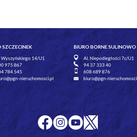
O SZCZECINEK
BIURO BORNE SULINOWO
. Wyszyńskiego 14/U1
Al. Niepodległości 7c/U1
00 975 867
94 37 333 40
04 784 545
608 689 876
uro@pgn-nieruchomosci.pl
biuro@pgn-nieruchomosci