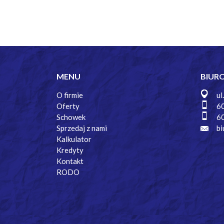
MENU
BIUR
O firmie
ul
Oferty
6
Schowek
6
Sprzedaj z nami
bi
Kalkulator
Kredyty
Kontakt
RODO