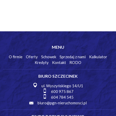
MENU
O firmie
Oferty
Schowek
Sprzedaj z nami
Kalkulator
Kredyty
Kontakt
RODO
BIURO SZCZECINEK
ul. Wyszyńskiego 14/U1
600 975 867
604 784 545
biuro@pgn-nieruchomosci.pl