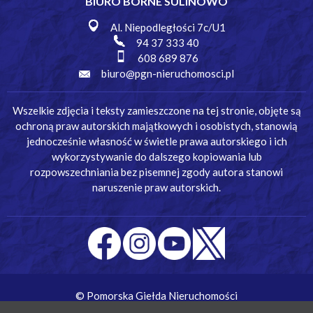
BIURO BORNE SULINOWO
Al. Niepodległości 7c/U1
94 37 333 40
608 689 876
biuro@pgn-nieruchomosci.pl
Wszelkie zdjęcia i teksty zamieszczone na tej stronie, objęte są
ochroną praw autorskich majątkowych i osobistych, stanowią
jednocześnie własność w świetle prawa autorskiego i ich
wykorzystywanie do dalszego kopiowania lub
rozpowszechniania bez pisemnej zgody autora stanowi
naruszenie praw autorskich.
© Pomorska Giełda Nieruchomości
Wykonanie:
Simm Oprogramowanie