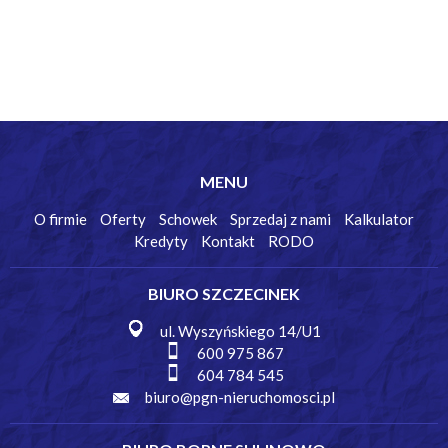
MENU
O firmie
Oferty
Schowek
Sprzedaj z nami
Kalkulator
Kredyty
Kontakt
RODO
BIURO SZCZECINEK
ul. Wyszyńskiego 14/U1
600 975 867
604 784 545
biuro@pgn-nieruchomosci.pl