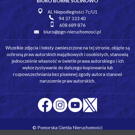
BIURO BORNE SULINOWO
Al. Niepodległości 7c/U1
94 37 333 40
608 689 876
biuro@pgn-nieruchomosci.pl
Wszelkie zdjęcia i teksty zamieszczone na tej stronie, objęte są
ochroną praw autorskich majątkowych i osobistych, stanowią
jednocześnie własność w świetle prawa autorskiego i ich
wykorzystywanie do dalszego kopiowania lub
rozpowszechniania bez pisemnej zgody autora stanowi
naruszenie praw autorskich.
© Pomorska Giełda Nieruchomości
Wykonanie:
Simm Oprogramowanie