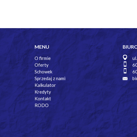
MENU
BIUR
O firmie
ul
Oferty
6
Schowek
6
Sprzedaj z nami
bi
Kalkulator
Kredyty
Kontakt
RODO