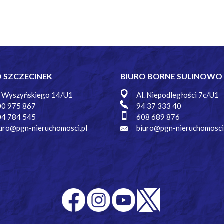
O SZCZECINEK
BIURO BORNE SULINOWO
. Wyszyńskiego 14/U1
Al. Niepodległości 7c/U1
00 975 867
94 37 333 40
04 784 545
608 689 876
uro@pgn-nieruchomosci.pl
biuro@pgn-nieruchomosci