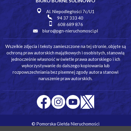
BIURO BORNE SULINOWO
Al. Niepodległości 7c/U1
94 37 333 40
608 689 876
biuro@pgn-nieruchomosci.pl
Wszelkie zdjęcia i teksty zamieszczone na tej stronie, objęte są
ochroną praw autorskich majątkowych i osobistych, stanowią
jednocześnie własność w świetle prawa autorskiego i ich
wykorzystywanie do dalszego kopiowania lub
rozpowszechniania bez pisemnej zgody autora stanowi
naruszenie praw autorskich.
© Pomorska Giełda Nieruchomości
Wykonanie:
Simm Oprogramowanie