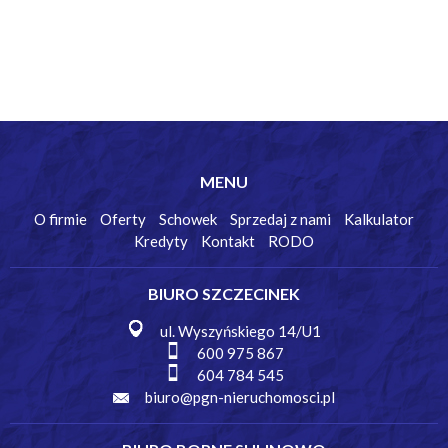
MENU
O firmie
Oferty
Schowek
Sprzedaj z nami
Kalkulator
Kredyty
Kontakt
RODO
BIURO SZCZECINEK
ul. Wyszyńskiego 14/U1
600 975 867
604 784 545
biuro@pgn-nieruchomosci.pl