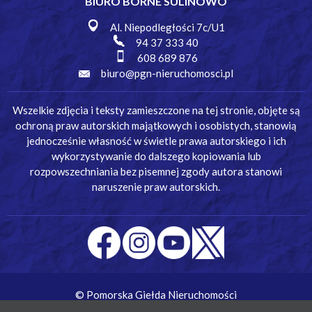
BIURO BORNE SULINOWO
Al. Niepodległości 7c/U1
94 37 333 40
608 689 876
biuro@pgn-nieruchomosci.pl
Wszelkie zdjęcia i teksty zamieszczone na tej stronie, objęte są
ochroną praw autorskich majątkowych i osobistych, stanowią
jednocześnie własność w świetle prawa autorskiego i ich
wykorzystywanie do dalszego kopiowania lub
rozpowszechniania bez pisemnej zgody autora stanowi
naruszenie praw autorskich.
© Pomorska Giełda Nieruchomości
Wykonanie:
Simm Oprogramowanie