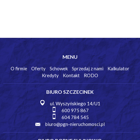
MENU
O firmie
Oferty
Schowek
Sprzedaj z nami
Kalkulator
Kredyty
Kontakt
RODO
BIURO SZCZECINEK
ul. Wyszyńskiego 14/U1
600 975 867
604 784 545
biuro@pgn-nieruchomosci.pl