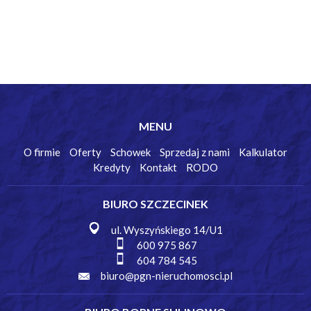
MENU
O firmie
Oferty
Schowek
Sprzedaj z nami
Kalkulator
Kredyty
Kontakt
RODO
BIURO SZCZECINEK
ul. Wyszyńskiego 14/U1
600 975 867
604 784 545
biuro@pgn-nieruchomosci.pl