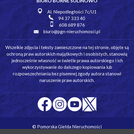
BIURO BORNE SULINOWO
Al. Niepodległości 7c/U1
94 37 333 40
608 689 876
biuro@pgn-nieruchomosci.pl
Wszelkie zdjęcia i teksty zamieszczone na tej stronie, objęte są
ochroną praw autorskich majątkowych i osobistych, stanowią
jednocześnie własność w świetle prawa autorskiego i ich
wykorzystywanie do dalszego kopiowania lub
rozpowszechniania bez pisemnej zgody autora stanowi
naruszenie praw autorskich.
© Pomorska Giełda Nieruchomości
Wykonanie:
Simm Oprogramowanie