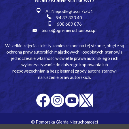
BIURO BORNE SULINOWO
Al. Niepodległości 7c/U1
94 37 333 40
608 689 876
biuro@pgn-nieruchomosci.pl
Wszelkie zdjęcia i teksty zamieszczone na tej stronie, objęte są
ochroną praw autorskich majątkowych i osobistych, stanowią
jednocześnie własność w świetle prawa autorskiego i ich
wykorzystywanie do dalszego kopiowania lub
rozpowszechniania bez pisemnej zgody autora stanowi
naruszenie praw autorskich.
© Pomorska Giełda Nieruchomości
Wykonanie:
Simm Oprogramowanie