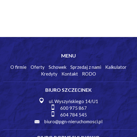
MENU
O firmie
Oferty
Schowek
Sprzedaj z nami
Kalkulator
Kredyty
Kontakt
RODO
BIURO SZCZECINEK
ul. Wyszyńskiego 14/U1
600 975 867
604 784 545
biuro@pgn-nieruchomosci.pl