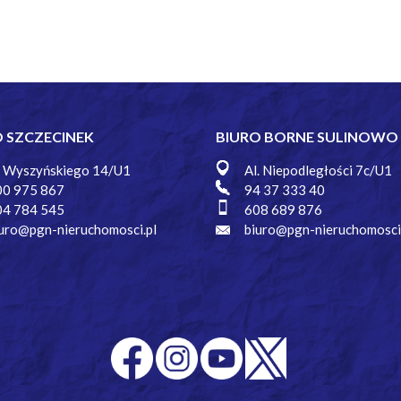
O SZCZECINEK
BIURO BORNE SULINOWO
. Wyszyńskiego 14/U1
Al. Niepodległości 7c/U1
00 975 867
94 37 333 40
04 784 545
608 689 876
uro@pgn-nieruchomosci.pl
biuro@pgn-nieruchomosci