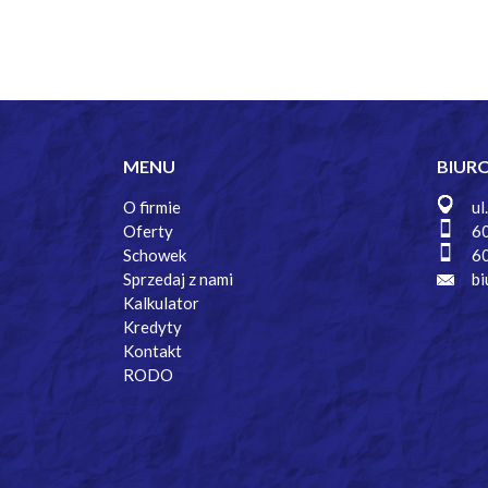
MENU
BIUR
O firmie
ul
Oferty
6
Schowek
6
Sprzedaj z nami
bi
Kalkulator
Kredyty
Kontakt
RODO