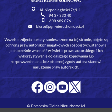
BIURO BORNE SULINOWO
Al. Niepodległości 7c/U1
94 37 333 40
608 689 876
biuro@pgn-nieruchomosci.pl
Wszelkie zdjęcia i teksty zamieszczone na tej stronie, objęte są
ochroną praw autorskich majątkowych i osobistych, stanowią
jednocześnie własność w świetle prawa autorskiego i ich
wykorzystywanie do dalszego kopiowania lub
rozpowszechniania bez pisemnej zgody autora stanowi
naruszenie praw autorskich.
© Pomorska Giełda Nieruchomości
Wykonanie:
Simm Oprogramowanie