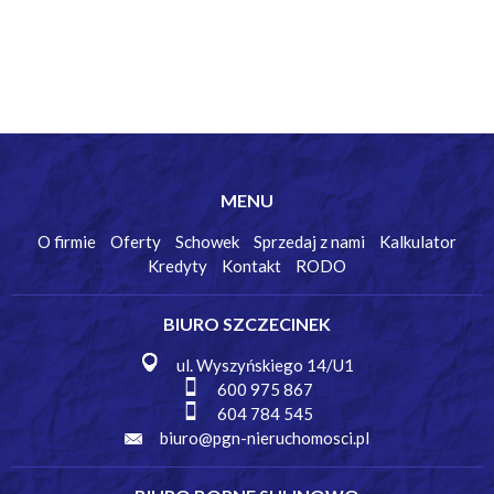
MENU
O firmie
Oferty
Schowek
Sprzedaj z nami
Kalkulator
Kredyty
Kontakt
RODO
BIURO SZCZECINEK
ul. Wyszyńskiego 14/U1
600 975 867
604 784 545
biuro@pgn-nieruchomosci.pl