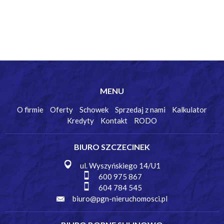
MENU
O firmie
Oferty
Schowek
Sprzedaj z nami
Kalkulator
Kredyty
Kontakt
RODO
BIURO SZCZECINEK
ul. Wyszyńskiego 14/U1
600 975 867
604 784 545
biuro@pgn-nieruchomosci.pl