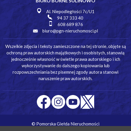
BIURO BORNE SULINOWO
Al. Niepodległości 7c/U1
94 37 333 40
608 689 876
biuro@pgn-nieruchomosci.pl
Wszelkie zdjęcia i teksty zamieszczone na tej stronie, objęte są
ochroną praw autorskich majątkowych i osobistych, stanowią
jednocześnie własność w świetle prawa autorskiego i ich
wykorzystywanie do dalszego kopiowania lub
rozpowszechniania bez pisemnej zgody autora stanowi
naruszenie praw autorskich.
© Pomorska Giełda Nieruchomości
Wykonanie:
Simm Oprogramowanie