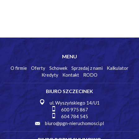
MENU
O firmie
Oferty
Schowek
Sprzedaj z nami
Kalkulator
Kredyty
Kontakt
RODO
BIURO SZCZECINEK
ul. Wyszyńskiego 14/U1
600 975 867
604 784 545
biuro@pgn-nieruchomosci.pl