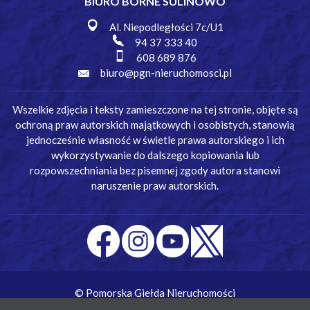
BIURO BORNE SULINOWO
Al. Niepodległości 7c/U1
94 37 333 40
608 689 876
biuro@pgn-nieruchomosci.pl
Wszelkie zdjęcia i teksty zamieszczone na tej stronie, objęte są
ochroną praw autorskich majątkowych i osobistych, stanowią
jednocześnie własność w świetle prawa autorskiego i ich
wykorzystywanie do dalszego kopiowania lub
rozpowszechniania bez pisemnej zgody autora stanowi
naruszenie praw autorskich.
© Pomorska Giełda Nieruchomości
Wykonanie:
Simm Oprogramowanie